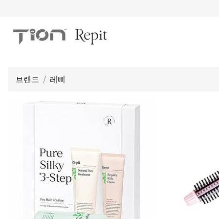
브랜드
레삐