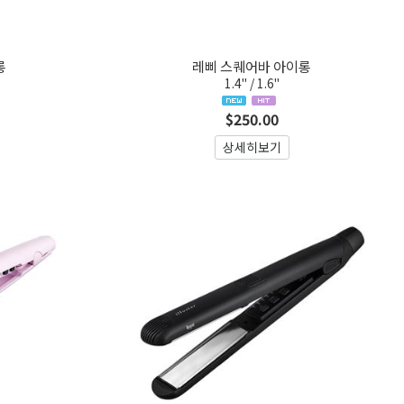
롱
레삐 스퀘어바 아이롱
1.4" / 1.6"
$250.00
상세히보기