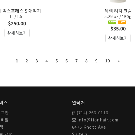
 익스프레스 S 매직기
레삐 리치 크림
1" / 1.5"
5.29 oz / 150g
$250.00
$35.00
상세히보기
상세히보기
Next
1
2
3
4
5
6
7
8
9
10
»
10
비스
연락처
 교환
(714) 266-0116
 배달
info@tionhair.com
정책
6475 Knott Ave
보 정책
Suite 3