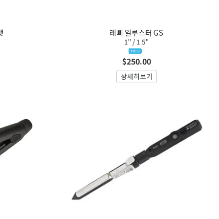
랫
레삐 일루스터 GS
1" / 1.5"
$250.00
상세히보기