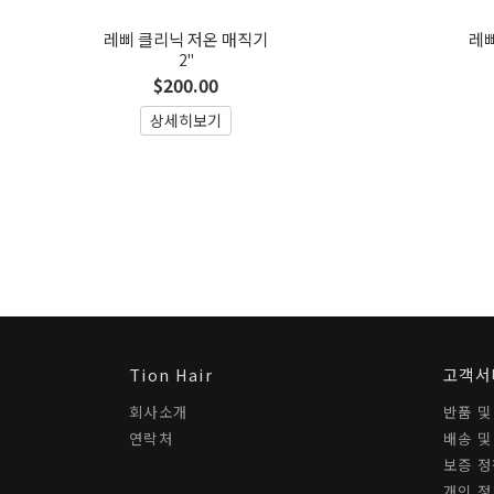
레삐 클리닉 저온 매직기
레삐
2"
$200.00
상세히보기
Tion Hair
고객서
회사소개
반품 및
연락처
배송 및
보증 
개인 정